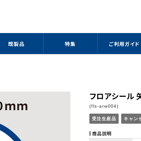
既製品
特集
ご利用ガイド
フロアシール 
(fls-arw004)
受注生産品
キャン
商品説明