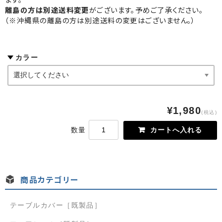
離島の方は別途送料変更
がございます。予めご了承ください。
お問い合わせ
（※沖縄県の離島の方は別途送料の変更はございません。）
カラー
¥1,980
(税込)
数量
商品カテゴリー
テーブルカバー［既製品］