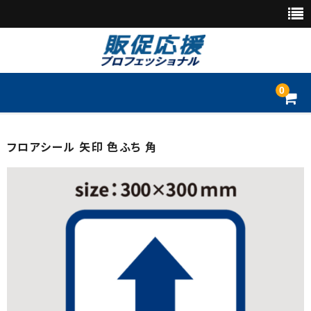
0
トップページ
フロアシール 矢印 色ふち 角
別注品
のぼり
懸垂幕・垂れ幕
横断幕・横幕
旗幕
店頭幕・日除け幕