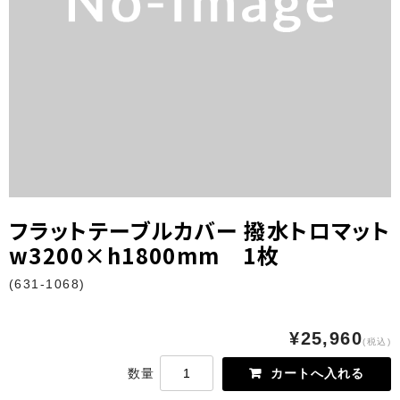
フロアシール・ステッカー
ゲートバナースクエア型
ゲートバナーアーチ型
既製品
防炎無地テーブルカバー
フロアシール
フラットテーブルカバー 撥水トロマット
w3200×h1800mm 1枚
特集
(631-1068)
防炎無地テーブルカバー
屋外イベント広告
¥25,960
(税込)
ご利用ガイド
数量