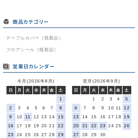
データの入稿方法
Illustrator（ai）データ入稿用テンプレート
商品カテゴリー
Illustrator（ai）データ作成ガイド
テーブルカバー［既製品］
データ作成依頼ガイド
フロアシール［既製品］
データの送付
営業日カレンダー
ご注文方法
お支払方法
今月(2026年8月)
翌月(2026年9月)
日
月
火
水
木
金
土
日
月
火
水
木
金
土
送料・配送
1
1
2
3
4
5
領収書・請求書
2
3
4
5
6
7
8
6
7
8
9
10
11
12
9
10
11
12
13
14
15
13
14
15
16
17
18
19
返品・交換・キャンセル
16
17
18
19
20
21
22
20
21
22
23
24
25
26
会社情報
23
24
25
26
27
28
29
27
28
29
30