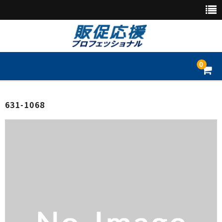
0
トップページ
631-1068
別注品
のぼり
懸垂幕・垂れ幕
横断幕・横幕
旗幕
店頭幕・日除け幕