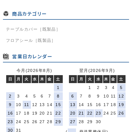
データの入稿方法
商品カテゴリー
Illustrator（ai）データ入稿用テンプレート
Illustrator（ai）データ作成ガイド
テーブルカバー［既製品］
データ作成依頼ガイド
フロアシール［既製品］
データの送付
営業日カレンダー
ご注文方法
今月(2026年8月)
翌月(2026年9月)
お支払方法
日
月
火
水
木
金
土
日
月
火
水
木
金
土
1
1
2
3
4
5
送料・配送
2
3
4
5
6
7
8
6
7
8
9
10
11
12
領収書・請求書
9
10
11
12
13
14
15
13
14
15
16
17
18
19
16
17
18
19
20
21
22
20
21
22
23
24
25
26
返品・交換・キャンセル
23
24
25
26
27
28
29
27
28
29
30
会社情報
30
31
(
発送業務休日)