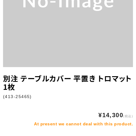
フロアシール・ステッカー
ゲートバナースクエア型
ゲートバナーアーチ型
既製品
防炎無地テーブルカバー
フロアシール
別注 テーブルカバー 平置き トロマット
1枚
特集
(413-25465)
防炎無地テーブルカバー
屋外イベント広告
¥14,300
(税込)
At present we cannot deal with this product.
ご利用ガイド